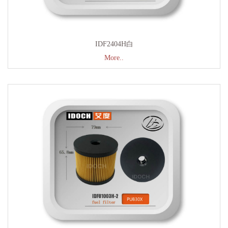
IDF2404H白
More..