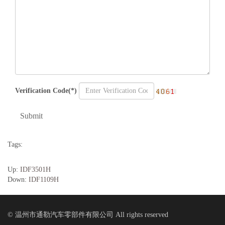
Verification Code(*)
Submit
Tags:
Up:
IDF3501H
Down:
IDF1109H
© 温州市通勒汽车零部件有限公司 All rights reserved