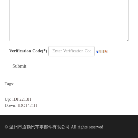
Verification Code(*)
Submit
Tags:
Up:
IDF2213H
Down:
IDO1421H
© 温州市通勒汽车零部件有限公司 All rights reserved