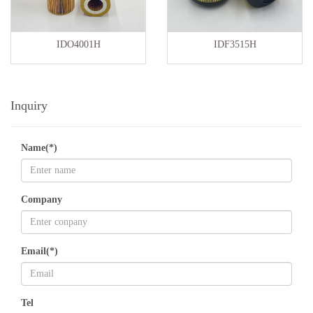
IDO4001H
IDF3515H
Inquiry
Name(*)
Company
Email(*)
Tel