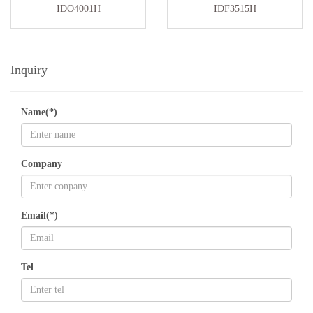
IDO4001H
IDF3515H
Inquiry
Name(*)
Company
Email(*)
Tel