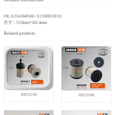
OE:A2541840500 / E159H01D311
尺寸：53.8mm*202.4mm
Related products
IDF2213H
IDF3519H